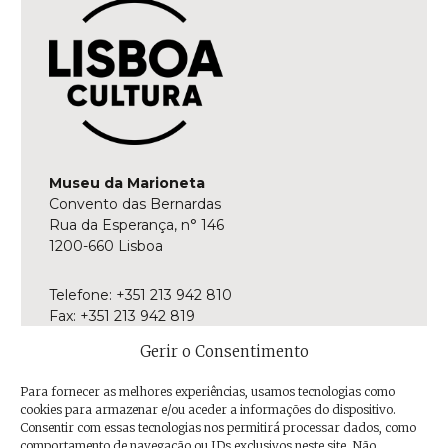
Museu da Marioneta
Convento das Bernardas
Rua da Esperança, n° 146
1200-660 Lisboa
Telefone: +351 213 942 810
Fax: +351 213 942 819
E-mail:
museu@museudamarioneta.pt
Gerir o Consentimento
Aberto de terça-feira a domingo
Para fornecer as melhores experiências, usamos tecnologias como
Das 10h às 18h
cookies para armazenar e/ou aceder a informações do dispositivo.
Última entrada às 17h30
Consentir com essas tecnologias nos permitirá processar dados, como
comportamento de navegação ou IDs exclusivos neste site. Não