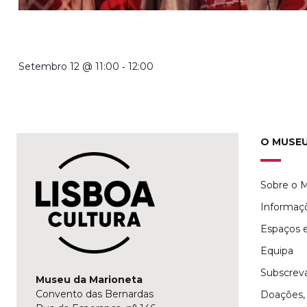
CRIADORES DE MARIONETAS EM PORTUGAL NO SÉCULO 
À EXPOSIÇÃO TEMPORÁRIA COM TRADUÇÃO EM LGP
-
Setembro 12 @ 11:00
12:00
O MUSE
Sobre o 
Informaç
Espaços e
Equipa
Subscreva
Museu da Marioneta
Convento das Bernardas
Doações, 