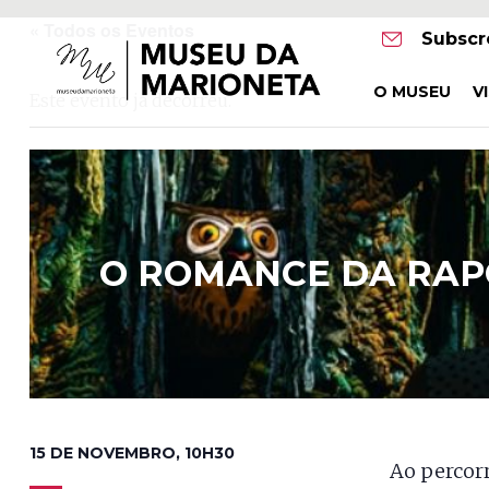
« Todos os Eventos
Museu
Subscr
da
O MUSEU
V
Este evento já decorreu.
Marioneta
O ROMANCE DA RAP
15 DE NOVEMBRO, 10H30
Ao percor