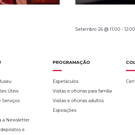
XXI | VISITA ORIENTADA
CRIADORES DE MARIONET
À EXPOSIÇÃO TEMPORÁR
-
Setembro 26 @ 11:00
12:0
U
PROGRAMAÇÃO
CO
Museu
Espetáculos
Cen
ões Úteis
Visitas e oficinas para família
 Serviços
Visitas e oficinas adultos
Exposições
 a Newsletter
depósitos e