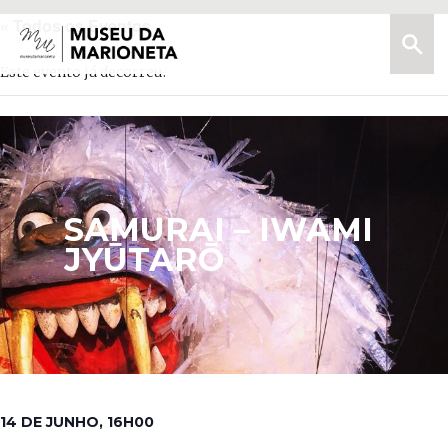
« Todos os Eventos
Menu
Pesquis
Museu
da
Este evento já decorreu.
Marioneta
SAMURAI – IWAMI
JYŪTARŌ
14 DE JUNHO, 16H00