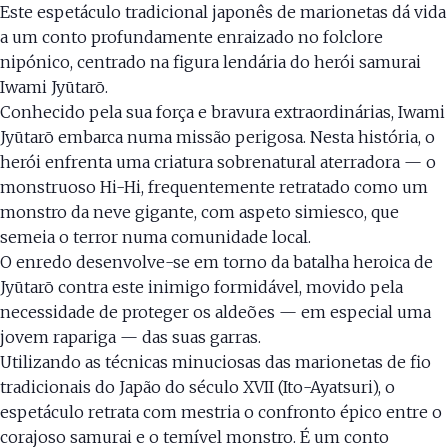
Este espetáculo tradicional japonês de marionetas dá vida
a um conto profundamente enraizado no folclore
nipónico, centrado na figura lendária do herói samurai
Iwami Jyūtarō.
Conhecido pela sua força e bravura extraordinárias, Iwami
Jyūtarō embarca numa missão perigosa. Nesta história, o
herói enfrenta uma criatura sobrenatural aterradora — o
monstruoso Hi-Hi, frequentemente retratado como um
monstro da neve gigante, com aspeto simiesco, que
semeia o terror numa comunidade local.
O enredo desenvolve-se em torno da batalha heroica de
Jyūtarō contra este inimigo formidável, movido pela
necessidade de proteger os aldeões — em especial uma
jovem rapariga — das suas garras.
Utilizando as técnicas minuciosas das marionetas de fio
tradicionais do Japão do século XVII (Ito-Ayatsuri), o
espetáculo retrata com mestria o confronto épico entre o
corajoso samurai e o temível monstro. É um conto