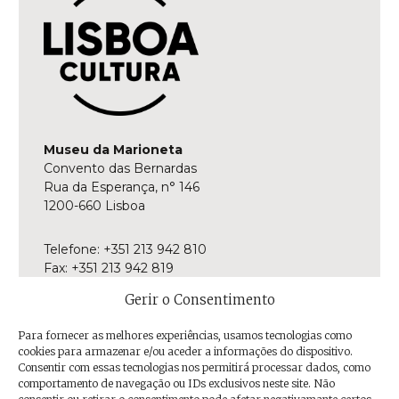
Museu da Marioneta
Convento das Bernardas
Rua da Esperança, n° 146
1200-660 Lisboa
Telefone: +351 213 942 810
Fax: +351 213 942 819
E-mail:
museu@museudamarioneta.pt
Gerir o Consentimento
Aberto de terça-feira a domingo
Para fornecer as melhores experiências, usamos tecnologias como
Das 10h às 18h
cookies para armazenar e/ou aceder a informações do dispositivo.
Última entrada às 17h30
Consentir com essas tecnologias nos permitirá processar dados, como
comportamento de navegação ou IDs exclusivos neste site. Não