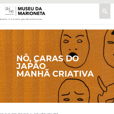
« Todos os Eventos
Menu
Pesquis
Museu
da
Este evento já decorreu.
Marioneta
NÔ, CARAS DO
JAPÃO
MANHÃ CRIATIVA