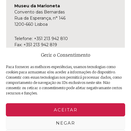
Museu da Marioneta
Convento das Bernardas
Rua da Esperança, n° 146
1200-660 Lisboa
Telefone: +351 213 942 810
Fax: +351 213 942 819
E-mail:
museu@museudamarioneta.pt
Gerir o Consentimento
Aberto de terça-feira a domingo
Para fornecer as melhores experiências, usamos tecnologias como
Das 10h às 18h
cookies para armazenar e/ou aceder a informações do dispositivo.
Última entrada às 17h30
Consentir com essas tecnologias nos permitirá processar dados, como
comportamento de navegação ou IDs exclusivos neste site. Não
consentir ou retirar o consentimento pode afetar negativamante certos
Facebook
Twitter
Instagram
YouTube
Issuu
Trip
recursos e funções.
Advisor
ACEITAR
NEGAR
© 2026 EGEAC | Empresa de Gestão de Equipamentos e