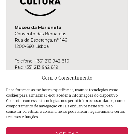
Museu da Marioneta
Convento das Bernardas
Rua da Esperança, n° 146
1200-660 Lisboa
Telefone: +351 213 942 810
Fax: +351 213 942 819
E-mail:
museu@museudamarioneta.pt
Gerir o Consentimento
Aberto de terça-feira a domingo
Para fornecer as melhores experiências, usamos tecnologias como
Das 10h às 18h
cookies para armazenar e/ou aceder a informações do dispositivo.
Última entrada às 17h30
Consentir com essas tecnologias nos permitirá processar dados, como
comportamento de navegação ou IDs exclusivos neste site. Não
consentir ou retirar o consentimento pode afetar negativamante certos
Facebook
Twitter
Instagram
YouTube
Issuu
Trip
recursos e funções.
Advisor
ACEITAR