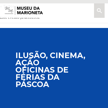
« Todos os Eventos
Menu
Pesquis
Museu
da
Este evento já decorreu.
Marioneta
ILUSÃO, CINEMA,
AÇÃO
OFICINAS DE
FÉRIAS DA
PÁSCOA