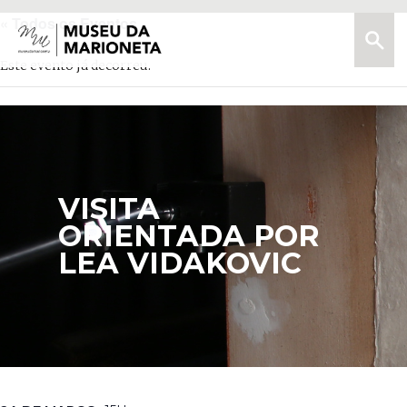
« Todos os Eventos
Menu
Pesquis
Museu
da
Este evento já decorreu.
Marioneta
VISITA
ORIENTADA POR
LEA VIDAKOVIC