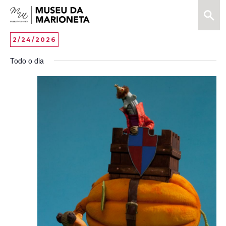
Menu
Pesquis
Museu
da
Vi
EV
2/24/2026
DAY
Marioneta
VI
Selecione
Na
Todo o dia
data
NA