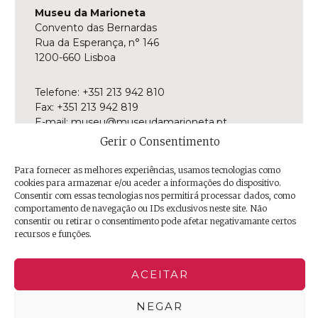
Museu da Marioneta
Convento das Bernardas
Rua da Esperança, n° 146
1200-660 Lisboa
Telefone: +351 213 942 810
Fax: +351 213 942 819
E-mail:
museu@museudamarioneta.pt
Gerir o Consentimento
Aberto de terça-feira a domingo
Para fornecer as melhores experiências, usamos tecnologias como
Das 10h às 18h
cookies para armazenar e/ou aceder a informações do dispositivo.
Última entrada às 17h30
Consentir com essas tecnologias nos permitirá processar dados, como
comportamento de navegação ou IDs exclusivos neste site. Não
Facebook
Twitter
Instagram
YouTube
Issuu
Trip
consentir ou retirar o consentimento pode afetar negativamante certos
recursos e funções.
Advisor
ACEITAR
NEGAR
© 2026 EGEAC | Empresa de Gestão de Equipamentos e