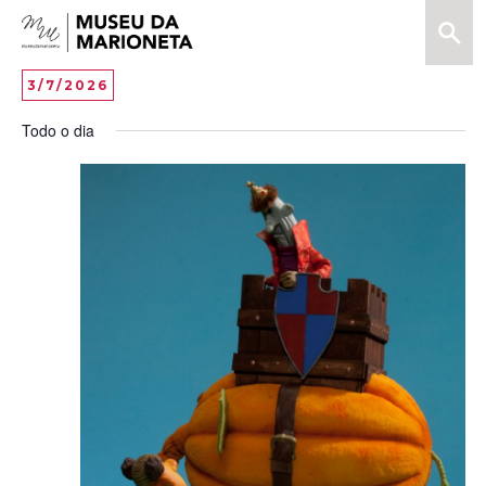
Menu
Pesquis
Museu
da
Vi
EV
3/7/2026
DAY
Marioneta
VI
Selecione
Na
Todo o dia
data
NA