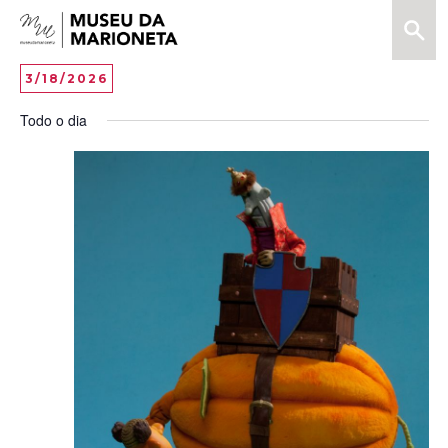
Menu
Pesquis
Museu
da
Vi
EV
3/18/2026
DAY
Marioneta
VI
Selecione
Na
Todo o dia
data
NA