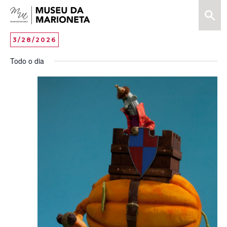
Menu
Pesquis
Museu
da
Vi
EV
3/28/2026
DAY
Marioneta
VI
Selecione
Na
Todo o dia
data
NA