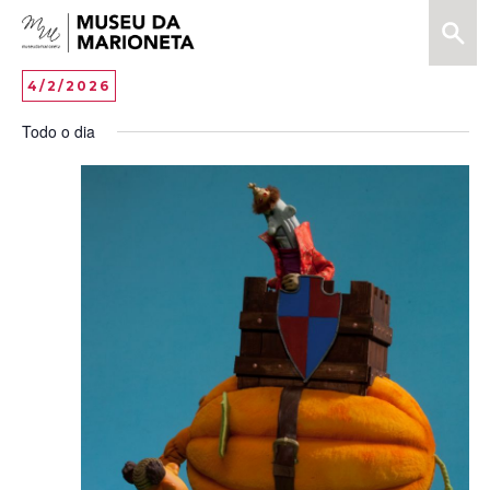
Menu
Pesquis
Museu
da
Vi
EV
4/2/2026
DAY
Marioneta
VI
Selecione
Na
Todo o dia
data
NA