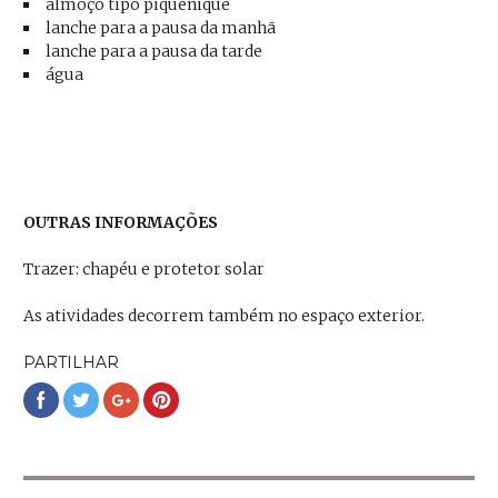
almoço tipo piquenique
lanche para a pausa da manhã
lanche para a pausa da tarde
água
OUTRAS INFORMAÇÕES
Trazer: chapéu e protetor solar
As atividades decorrem também no espaço exterior.
PARTILHAR
Partilhar
Partilhar
Partilhar
Partilhar
no
no
no
no
Facebook
Twitter
Google+
Pinterest