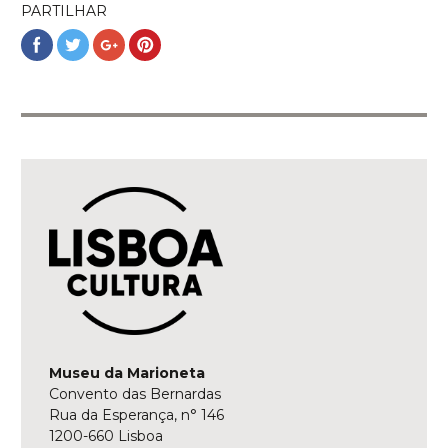
PARTILHAR
Partilhar
Partilhar
Partilhar
Partilhar
no
no
no
no
Facebook
Twitter
Google+
Pinterest
Museu da Marioneta
Convento das Bernardas
Rua da Esperança, n° 146
1200-660 Lisboa