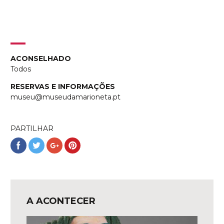
ACONSELHADO
Todos
RESERVAS E INFORMAÇÕES
museu@museudamarioneta.pt
PARTILHAR
Partilhar
Partilhar
Partilhar
Partilhar
no
no
no
no
Facebook
Twitter
Google+
Pinterest
A ACONTECER