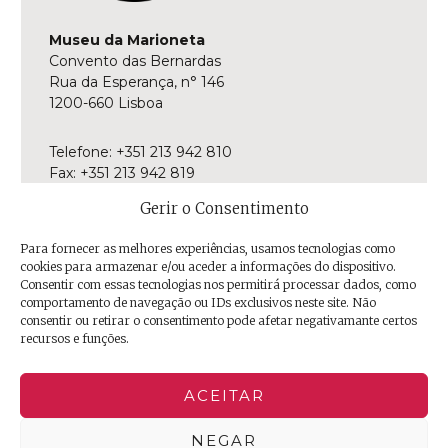
Museu da Marioneta
Convento das Bernardas
Rua da Esperança, n° 146
1200-660 Lisboa
Telefone: +351 213 942 810
Fax: +351 213 942 819
E-mail:
museu@museudamarioneta.pt
Gerir o Consentimento
Aberto de terça-feira a domingo
Para fornecer as melhores experiências, usamos tecnologias como
Das 10h às 18h
cookies para armazenar e/ou aceder a informações do dispositivo.
Última entrada às 17h30
Consentir com essas tecnologias nos permitirá processar dados, como
comportamento de navegação ou IDs exclusivos neste site. Não
consentir ou retirar o consentimento pode afetar negativamante certos
Facebook
Twitter
Instagram
YouTube
Issuu
Trip
recursos e funções.
Advisor
ACEITAR
NEGAR