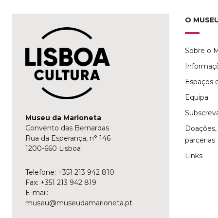
O MUSE
Sobre o 
Informaç
Espaços e
Equipa
Subscreva
Museu da Marioneta
Convento das Bernardas
Doações, 
Rua da Esperança, n° 146
parcerias
1200-660 Lisboa
Links
Telefone: +351 213 942 810
Fax: +351 213 942 819
E-mail:
museu@museudamarioneta.pt