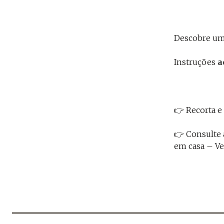
Descobre u
Instruções
a
👉 Recorta e
👉
Consulte 
em casa – V