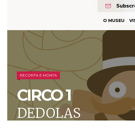
Museu
Subscr
da
O MUSEU
VI
Marioneta
RECORTA E MONTA
CIRCO 1
DEDOLAS