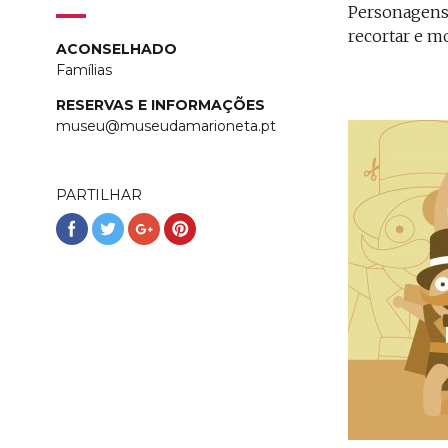
Personagens 
recortar e m
ACONSELHADO
Famílias
RESERVAS E INFORMAÇÕES
museu@museudamarioneta.pt
PARTILHAR
Partilhar
Partilhar
Partilhar
Partilhar
no
no
no
no
Facebook
Twitter
Google+
Pinterest