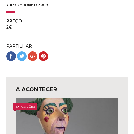
7 A 9 DE JUNHO 2007
PREÇO
2€
PARTILHAR
Partilhar
Partilhar
Partilhar
Partilhar
no
no
no
no
Facebook
Twitter
Google+
Pinterest
A ACONTECER
EXPOSIÇÕES