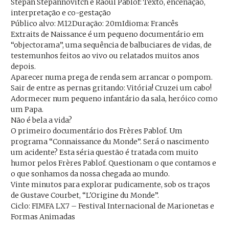
Stepan Stepannovitch e Raoul Pablof: Texto, encenação,
interpretação e co-gestação
Público alvo: M12Duração: 20mIdioma: Francês
Extraits de Naissance é um pequeno documentário em
“objectorama”, uma sequência de balbuciares de vidas, de
testemunhos feitos ao vivo ou relatados muitos anos
depois.
Aparecer numa prega de renda sem arrancar o pompom.
Sair de entre as pernas gritando: Vitória! Cruzei um cabo!
Adormecer num pequeno infantário da sala, heróico como
um Papa.
Não é bela a vida?
O primeiro documentário dos Frères Pablof. Um
programa “Connaissance du Monde”. Será o nascimento
um acidente? Esta séria questão é tratada com muito
humor pelos Frères Pablof. Questionam o que contamos e
o que sonhamos da nossa chegada ao mundo.
Vinte minutos para explorar pudicamente, sob os traços
de Gustave Courbet, “L'Origine du Monde”.
Ciclo: FIMFA LX7 – Festival Internacional de Marionetas e
Formas Animadas