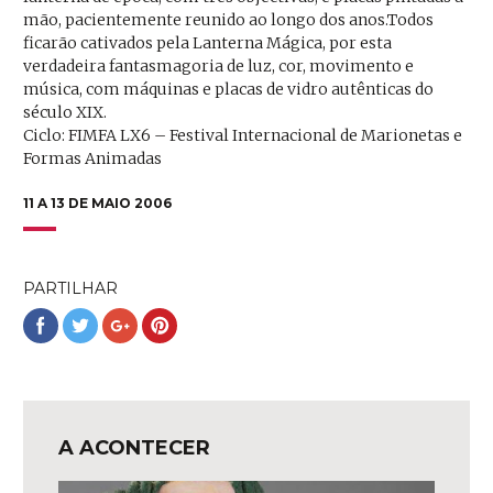
mão, pacientemente reunido ao longo dos anos.Todos
ficarão cativados pela Lanterna Mágica, por esta
verdadeira fantasmagoria de luz, cor, movimento e
música, com máquinas e placas de vidro autênticas do
século XIX.
Ciclo: FIMFA LX6 – Festival Internacional de Marionetas e
Formas Animadas
11 A 13 DE MAIO 2006
PARTILHAR
Partilhar
Partilhar
Partilhar
Partilhar
no
no
no
no
Facebook
Twitter
Google+
Pinterest
A ACONTECER