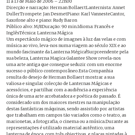
11 a 13 de Maio de 2006 – 22h00
Direcção e narração: Herman BollaertLanternista: Annet
DullerTrompete: Jan DesmetPiano: Karl VannesteCantor,
Saxofone alto e piano: Rudy Baron
Público alvo: M/8Duração: 90 min.Idioma: Francês e
InglêsTécnica: Lanterna Mágica
Um espectáculo mágico de imagnes à luz das velas e com
música ao vivo, leva-nos numa viagem ao século XIX e ao
mundo fascinante da Lanterna Mégica!Surpreendente pela
sua beleza, Lanterna Magica Galantee Show revela-nos
uma arte antiga que consegue seduzir com um enorme
sucesso o público contemporâneo.Esta Companhia
resulta do desejo de Herman Bollaert mostrar a sua
valiosa e singular colecção de Lanternas Mágicas e
acessórios, e partilhar com a audiência a experiência
única de uma arte arrebatadora e poética do passado. É
considerado um dos maiores mestres na manipulação
destas fantásticas máquinas, sendo assistido por artistas
que trabalham em campos tão variados como o teatro, as
marionetas, a fotografia, o cinema ou a música.Durante as
representações é utilizado material autêntico, uma
lanterna de época, com três objectivas, e placas pintadas à