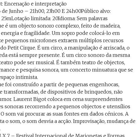
t: Encenação e interpretação
 6 de Junho – 21h00, 23h00 E 24h00Público alvo:
25mLotação limitada: 20Idioma: Sem palavras
que é um objecto sonoro complexo, feito de madeira,
s, energia e fragilidade. Um sopro pode colocá-lo em
ze pequenos microfones extraem múltiplos recursos
 do Petit Cirque. É um circo, a manipulação é arriscada, o
eda está sempre presente. É um circo sonoro da mesma
teatro pode ser musical. É também teatro de objectos,
mance e pesquisa sonora, um concerto minuatura que se
spaço intimista.
que foi construído a partir de pequenas engenhocas,
e transformadas, de dispositivos de brinquedos, não
umor. Laurent Bigot coloca em cena surpreendentes
s sonoras recorrendo a pequenos objectos e utensílios
 O som vai procurar as suas fontes em dados cénicos. A
ta o som, o som desvia a acção. Improvisação, mudança de
.
 LX 7 – Festival Internacional de Marionetas e Formas