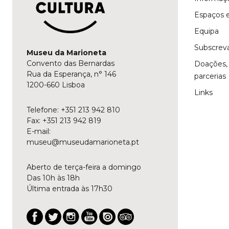
Espaços e
Equipa
Subscreva
Museu da Marioneta
Convento das Bernardas
Doações, 
Rua da Esperança, n° 146
parcerias
1200-660 Lisboa
Links
Telefone: +351 213 942 810
Fax: +351 213 942 819
E-mail:
museu@museudamarioneta.pt
Aberto de terça-feira a domingo
Das 10h às 18h
Última entrada às 17h30
Facebook
Twitter
Instagram
YouTube
Issuu
Trip
Advisor