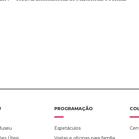
U
PROGRAMAÇÃO
CO
Museu
Espetáculos
Cen
ões Úteis
Visitas e oficinas para família