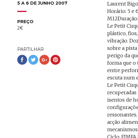
5 A 6 DE JUNHO 2007
Laurent Bigo
Horário: 5 e
M12Duração: 
PREÇO
Le Petit Cir
2€
plástico, fio
vibração. Do
sobre a pista
PARTILHAR
perigo da qu
Partilhar
Partilhar
Partilhar
Partilhar
forma que o 
no
no
no
no
entre perfor
Facebook
Twitter
Google+
Pinterest
escuta num e
Le Petit Cir
recuperadas 
isentos de h
configuraçõe
ressonantes.
acção alimen
mecanismos
Ciclo: FIMFA