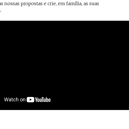
s nossas propostas e crie, em família, as suas
.