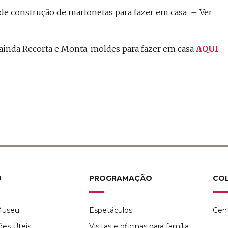
 de construção de marionetas para fazer em casa – Ver
ainda Recorta e Monta, moldes para fazer em casa
AQUI
U
PROGRAMAÇÃO
CO
Museu
Espetáculos
Cen
ões Úteis
Visitas e oficinas para família