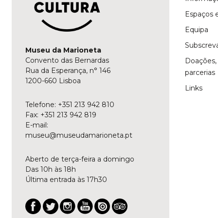
Espaços e
Equipa
Subscreva
Museu da Marioneta
Convento das Bernardas
Doações, 
Rua da Esperança, n° 146
parcerias
1200-660 Lisboa
Links
Telefone: +351 213 942 810
Fax: +351 213 942 819
E-mail:
museu@museudamarioneta.pt
Aberto de terça-feira a domingo
Das 10h às 18h
Última entrada às 17h30
Facebook
Twitter
Instagram
YouTube
Issuu
Trip
Advisor