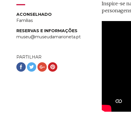
Inspire-se na
personagens
ACONSELHADO
Famílias
RESERVAS E INFORMAÇÕES
museu@museudamarioneta.pt
PARTILHAR
Partilhar
Partilhar
Partilhar
Partilhar
no
no
no
no
Facebook
Twitter
Google+
Pinterest