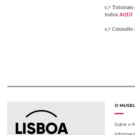
👉
Tutoriais
todos
AQUI
👉 Consulte 
O MUSE
Sobre o 
Informaç