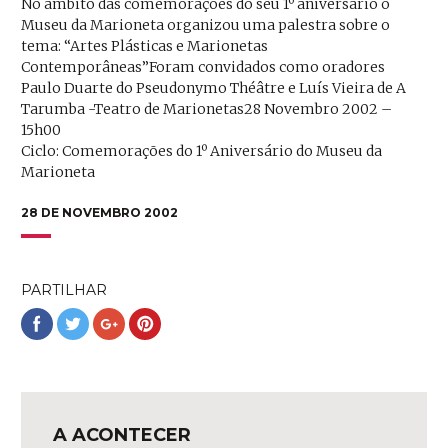
No âmbito das comemorações do seu 1º aniversário o
Museu da Marioneta organizou uma palestra sobre o
tema: “Artes Plásticas e Marionetas
Contemporâneas”Foram convidados como oradores
Paulo Duarte do Pseudonymo Théâtre e Luís Vieira de A
Tarumba -Teatro de Marionetas28 Novembro 2002 –
15h00
Ciclo: Comemorações do 1º Aniversário do Museu da
Marioneta
28 DE NOVEMBRO 2002
PARTILHAR
Partilhar
Partilhar
Partilhar
Partilhar
no
no
no
no
Facebook
Twitter
Google+
Pinterest
A ACONTECER