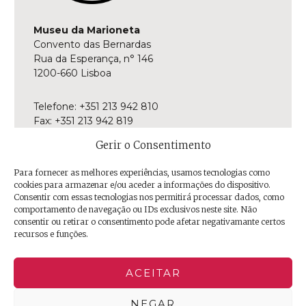
Museu da Marioneta
Convento das Bernardas
Rua da Esperança, n° 146
1200-660 Lisboa
Telefone: +351 213 942 810
Fax: +351 213 942 819
E-mail:
museu@museudamarioneta.pt
Gerir o Consentimento
Aberto de terça-feira a domingo
Para fornecer as melhores experiências, usamos tecnologias como
Das 10h às 18h
cookies para armazenar e/ou aceder a informações do dispositivo.
Última entrada às 17h30
Consentir com essas tecnologias nos permitirá processar dados, como
comportamento de navegação ou IDs exclusivos neste site. Não
consentir ou retirar o consentimento pode afetar negativamante certos
Facebook
Twitter
Instagram
YouTube
Issuu
Trip
recursos e funções.
Advisor
ACEITAR
NEGAR