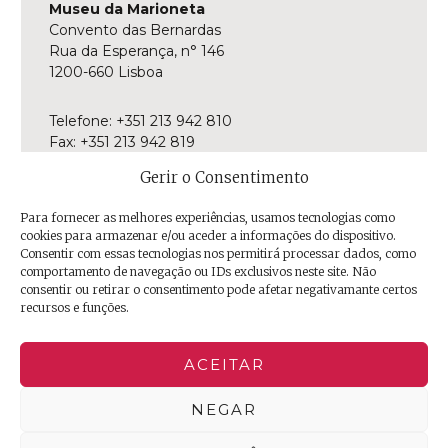
Museu da Marioneta
Convento das Bernardas
Rua da Esperança, n° 146
1200-660 Lisboa
Telefone: +351 213 942 810
Fax: +351 213 942 819
E-mail:
museu@museudamarioneta.pt
Gerir o Consentimento
Aberto de terça-feira a domingo
Para fornecer as melhores experiências, usamos tecnologias como
Das 10h às 18h
cookies para armazenar e/ou aceder a informações do dispositivo.
Última entrada às 17h30
Consentir com essas tecnologias nos permitirá processar dados, como
comportamento de navegação ou IDs exclusivos neste site. Não
consentir ou retirar o consentimento pode afetar negativamante certos
Facebook
Twitter
Instagram
YouTube
Issuu
Trip
recursos e funções.
Advisor
ACEITAR
NEGAR
© 2026 EGEAC | Empresa de Gestão de Equipamentos e