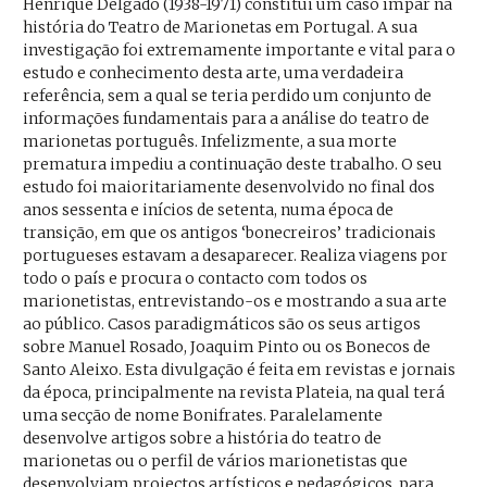
Henrique Delgado (1938-1971) constitui um caso ímpar na
história do Teatro de Marionetas em Portugal. A sua
investigação foi extremamente importante e vital para o
estudo e conhecimento desta arte, uma verdadeira
referência, sem a qual se teria perdido um conjunto de
informações fundamentais para a análise do teatro de
marionetas português. Infelizmente, a sua morte
prematura impediu a continuação deste trabalho. O seu
estudo foi maioritariamente desenvolvido no final dos
anos sessenta e inícios de setenta, numa época de
transição, em que os antigos ‘bonecreiros’ tradicionais
portugueses estavam a desaparecer. Realiza viagens por
todo o país e procura o contacto com todos os
marionetistas, entrevistando-os e mostrando a sua arte
ao público. Casos paradigmáticos são os seus artigos
sobre Manuel Rosado, Joaquim Pinto ou os Bonecos de
Santo Aleixo. Esta divulgação é feita em revistas e jornais
da época, principalmente na revista Plateia, na qual terá
uma secção de nome Bonifrates. Paralelamente
desenvolve artigos sobre a história do teatro de
marionetas ou o perfil de vários marionetistas que
desenvolviam projectos artísticos e pedagógicos, para