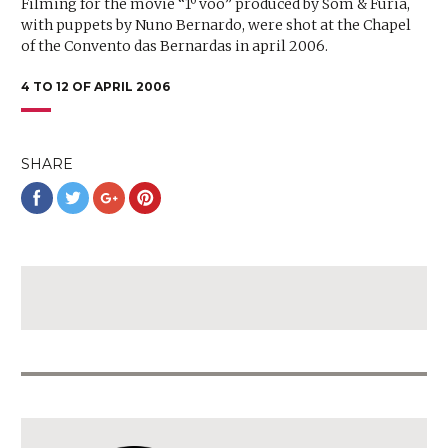
Filming for the movie “1º voo” produced by Som & Fúria,
with puppets by Nuno Bernardo, were shot at the Chapel
of the Convento das Bernardas in april 2006.
4 TO 12 OF APRIL 2006
SHARE
Share
Share
Share
Share
on
on
on
on
Facebook
Twitter
Google+
Pinterest