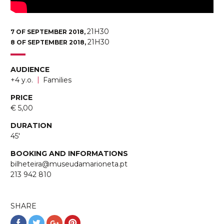
21H30
7 OF SEPTEMBER 2018,
21H30
8 OF SEPTEMBER 2018,
AUDIENCE
|
+4 y.o.
Families
PRICE
€ 5,00
DURATION
45'
BOOKING AND INFORMATIONS
bilheteira@museudamarioneta.pt
213 942 810
SHARE
Share
Share
Share
Share