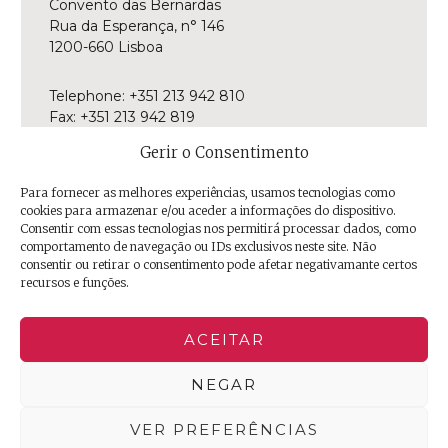
Convento das Bernardas
Rua da Esperança, n° 146
1200-660 Lisboa
Telephone: +351 213 942 810
Fax: +351 213 942 819
E-mail:
museu@museudamarioneta.pt
Gerir o Consentimento
Aberto de terça-feira a domingo
Para fornecer as melhores experiências, usamos tecnologias como
Das 10h às 18h
cookies para armazenar e/ou aceder a informações do dispositivo.
Última entrada às 17h30
Consentir com essas tecnologias nos permitirá processar dados, como
comportamento de navegação ou IDs exclusivos neste site. Não
consentir ou retirar o consentimento pode afetar negativamante certos
Facebook
Twitter
Instagram
YouTube
Issuu
Trip
recursos e funções.
Advisor
ACEITAR
NEGAR
© 2026 EGEAC | Empresa de Gestão de Equipamentos e
Animação Cultural. Todos os direitos reservados.
VER PREFERÊNCIAS