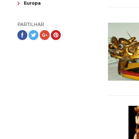
Europa
os seus sold
dominante no
PARTILHAR
Partilhar
Partilhar
Partilhar
Partilhar
no
no
no
no
Facebook
Twitter
Google+
Pinterest