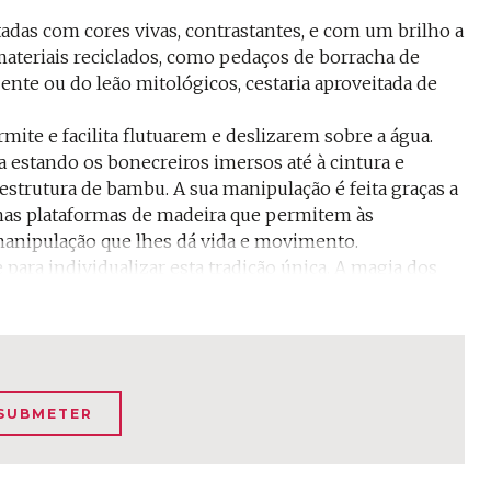
tadas com cores vivas, contrastantes, e com um brilho a
 materiais reciclados, como pedaços de borracha de
nte ou do leão mitológicos, cestaria aproveitada de
te e facilita flutuarem e deslizarem sobre a água.
 estando os bonecreiros imersos até à cintura e
strutura de bambu. A sua manipulação é feita graças a
nas plataformas de madeira que permitem às
 manipulação que lhes dá vida e movimento.
para individualizar esta tradição única. A magia dos
tifício, repuxos de água, tendo por fundo um
, legendas ou histórias representadas.
a fertilidade e aos ciclos agrários dos campos e aldeias
os campos do Vietname. Uma das lendas com particular
SUBMETER
ico Au Co e convoca habitualmente a dança dita dos
lados braços dançam como borboletas ao som da música.
 pescadores, homens do campo, letrados, mandarins e