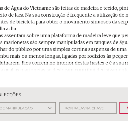
s de Água do Vietname são feitas de madeira e tecido, pin
eito de laca. Na sua construção é frequente a utilização de
ntes de bicicleta para obter o movimento sinuosos da serpe
ia a dia.
s assentam sobre uma plataforma de madeira leve que permi
tas marionetas são sempre manipuladas em tanques de água
lhar do público por uma simples cortina suspensa de uma e
mbu mais ou menos longas, ligadas por rodízios às peque
lutuarem. Fios correm no interior destas hastes e é a sua
 a qual as marionetas se deslocam contribui decisivamente 
inda reforçada pelo uso de fogo, de foguetes e fogo-de-ar
to musical, efeitos sonoros e a narração cantada da cena
s Marionetas de Água está associada aos rituais animistas d
OLECÇÕES
rio Vermelho, no norte do Vietname.
s de Água contam-nos lendas e histórias do quotidiano d
al está associada à figura feminina de um antepassado mít
to belas fadas com os seus longos e delicadamente articu
 quotidiano mais frequentemente representadas convocam