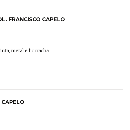
ando uma flauta sobre um búfalo, o animal doméstico
 culturas do sudeste asiático.
OL. FRANCISCO CAPELO
tinta, metal e borracha
O CAPELO