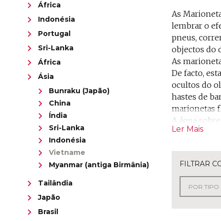
África
As Marioneta
Indonésia
lembrar o ef
Portugal
pneus, corre
Sri-Lanka
objectos do d
As marioneta
África
De facto, es
Ásia
ocultos do o
Bunraku (Japão)
hastes de ba
China
marionetas f
Índia
A água sobre
Sri-Lanka
Ler Mais
Roi Nuoc é a
Indonésia
acompanhamen
Vietname
A tradição da
FILTRAR C
Myanmar (antiga Birmânia)
do delta do 
As Marioneta
Tailândia
impacto visu
Japão
Imortais. Oi
Brasil
As cenas do