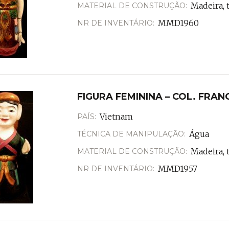
Madeira, t
MATERIAL DE CONSTRUÇÃO:
MMD1960
NR DE INVENTÁRIO:
FIGURA FEMININA – COL. FRA
Vietnam
PAÍS:
Água
TÉCNICA DE MANIPULAÇÃO:
Madeira, 
MATERIAL DE CONSTRUÇÃO:
MMD1957
NR DE INVENTÁRIO: