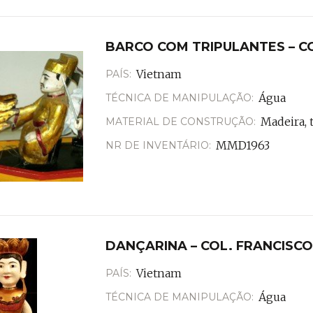
ados e, sobretudo, o simbolicamente sugestivo jovem toc
 imaginário, não só do Vietname como também de todas as
BARCO COM TRIPULANTES – C
Vietnam
PAÍS:
Água
TÉCNICA DE MANIPULAÇÃO:
Madeira, 
MATERIAL DE CONSTRUÇÃO:
MMD1963
NR DE INVENTÁRIO:
DANÇARINA – COL. FRANCISC
Vietnam
PAÍS:
Água
TÉCNICA DE MANIPULAÇÃO: