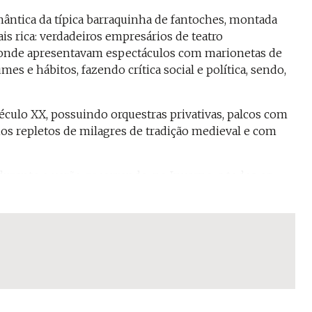
tica da típica barraquinha de fantoches, montada
is rica: verdadeiros empresários de teatro
, onde apresentavam espectáculos com marionetas de
mes e hábitos, fazendo crítica social e política, sendo,
éculo XX, possuindo orquestras privativas, palcos com
rios repletos de milagres de tradição medieval e com
 durante o verão, recorrendo, no Inverno, a todos os
as entrevistas. Nomes como Faustino Duarte, Joaquim
veis no panorama dos marionetistas populares
te mais de 30 anos exerceu actividade nas praias do
ou António Sérgio, de Tavira, que com a sua curiosa e
to, reconhecível pelo uso da moca, era uma estranha
a de Azevedo, a única mulher portuguesa que trabalhou