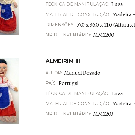
Luva
TÉCNICA DE MANIPULAÇÃO:
lo Seara Cardoso, da Companhia de Marionetas do Porto, qu
 tendo recebido do Mestre António Dias a herança desta tr
Madeira e
MATERIAL DE CONSTRUÇÃO:
. Hoje em dia, várias companhias apresentam Robertos.
57.0 x 36.0 x 11.0 (Altura
DIMENSÕES:
MM1200
NR DE INVENTÁRIO:
ALMEIRIM III
Manuel Rosado
AUTOR:
Portugal
PAÍS:
Luva
TÉCNICA DE MANIPULAÇÃO:
Madeira e
MATERIAL DE CONSTRUÇÃO:
MM1203
NR DE INVENTÁRIO: