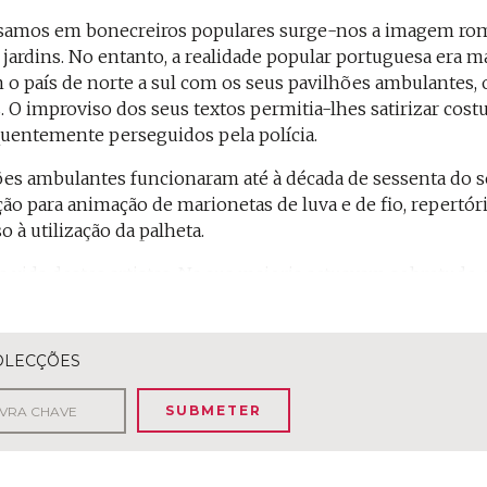
amos em bonecreiros populares surge-nos a imagem român
jardins. No entanto, a realidade popular portuguesa era ma
 o país de norte a sul com os seus pavilhões ambulantes
s. O improviso dos seus textos permitia-lhes satirizar costu
equentemente perseguidos pela polícia.
ões ambulantes funcionaram até à década de sessenta do s
ação para animação de marionetas de luva e de fio, repertó
 à utilização da palheta.
 a vida destes artistas. Na sua maioria actuavam sobretudo
e podiam deitar mão, como os próprios referem em divers
que Duarte, Manuel Rosado e António Dias são incontorná
OLECÇÕES
 se destacam neste universo: Ernesto de Abreu, que duran
SUBMETER
ro do país; Domingos Moura, igualmente no Norte do país; 
rita triangular actuou por mais de 40 anos. O seu D. Rober
e barba negra, vestido à maneira árabe; ou ainda Clarind