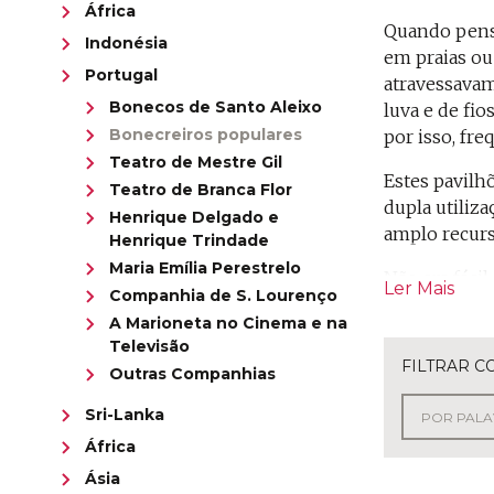
África
Quando pens
Indonésia
em praias ou 
Portugal
atravessavam
Bonecos de Santo Aleixo
luva e de fio
Bonecreiros populares
por isso, fr
Teatro de Mestre Gil
Estes pavilh
Teatro de Branca Flor
dupla utiliz
Henrique Delgado e
amplo recurso
Henrique Trindade
Maria Emília Perestrelo
Não era fácil
Ler Mais
Companhia de S. Lourenço
ofícios a qu
A Marioneta no Cinema e na
Pinto, Henri
Televisão
portugueses.
FILTRAR C
Outras Companhias
Outros nomes
Sri-Lanka
norte e cent
África
original gua
Ásia
personagem d